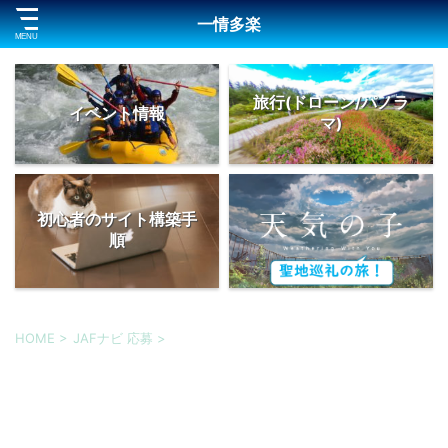
一情多楽
旅行(ドローン/パノラ
イベント情報
マ)
初心者のサイト構築手
順
HOME
>
JAFナビ 応募
>