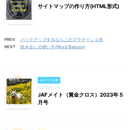
サイトマップの作り方(HTML形式)
PREV
バックアップするならこのプラグイン２択
NEXT
吹き出しの使い方(Word Balloon)
JAFナビ 応募
2023/05/29
JAFメイト（賞金クロス）2023年 5
月号