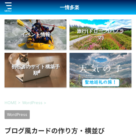
一情多楽
旅行(ドローン/パノラ
イベント情報
マ)
初心者のサイト構築手
順
HOME
>
WordPress
>
WordPress
ブログ風カードの作り方・横並び