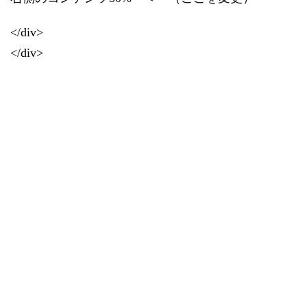
</div>
</div>