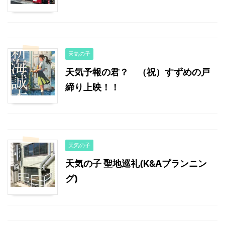
天気の子
天気予報の君？ （祝）すずめの戸
締り上映！！
天気の子
天気の子 聖地巡礼(K&Aプランニン
グ)