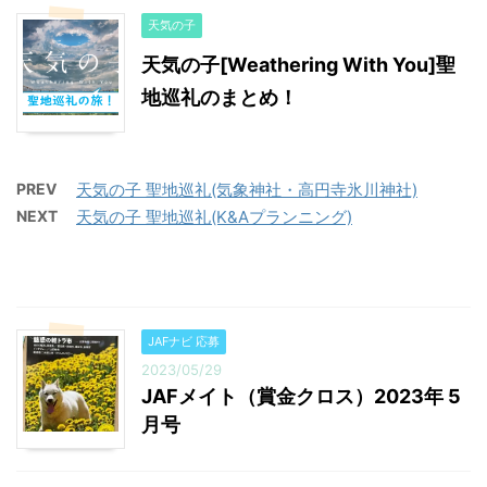
天気の子
天気の子[Weathering With You]聖
地巡礼のまとめ！
PREV
天気の子 聖地巡礼(気象神社・高円寺氷川神社)
NEXT
天気の子 聖地巡礼(K&Aプランニング)
JAFナビ 応募
2023/05/29
JAFメイト（賞金クロス）2023年 5
月号