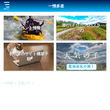
一情多楽
旅行(ドローン/パノラ
イベント情報
マ)
初心者のサイト構築手
順
HOME
>
天気の子
>