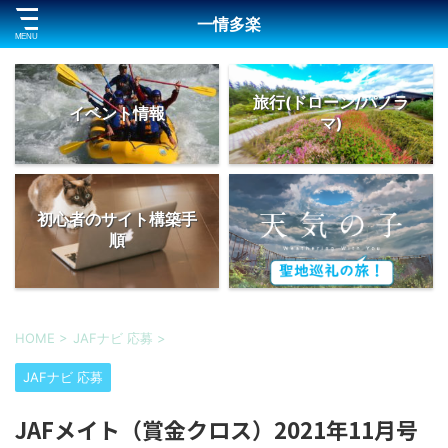
一情多楽
旅行(ドローン/パノラ
イベント情報
マ)
初心者のサイト構築手
順
HOME
>
JAFナビ 応募
>
JAFナビ 応募
JAFメイト（賞金クロス）2021年11月号