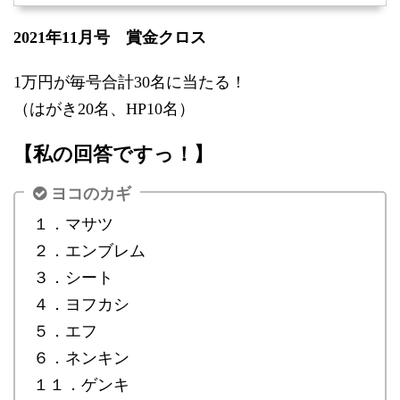
2021年11月号 賞金クロス
1万円が毎号合計30名に当たる！
（はがき20名、HP10名）
【私の回答ですっ！】
ヨコのカギ
１．マサツ
２．エンブレム
３．シート
４．ヨフカシ
５．エフ
６．ネンキン
１１．ゲンキ