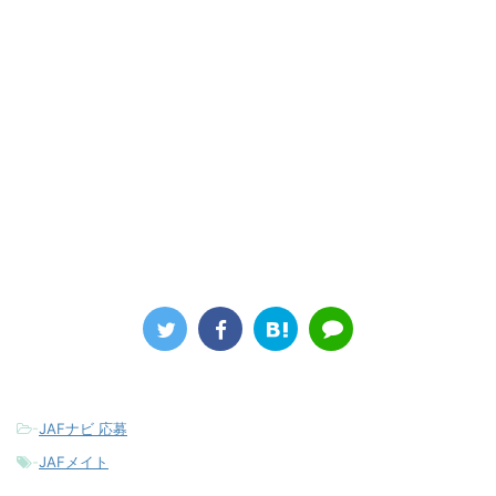
-
JAFナビ 応募
-
JAFメイト